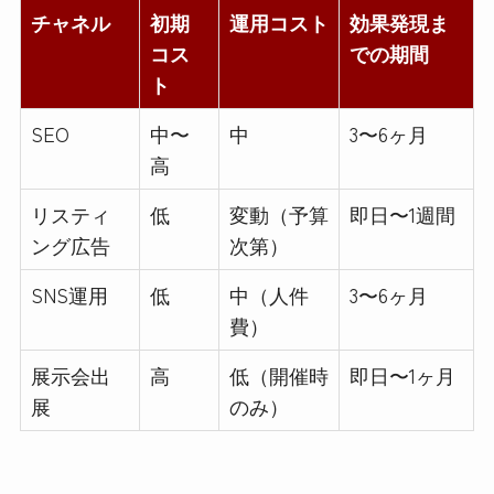
チャネル
初期
運用コスト
効果発現ま
コス
での期間
ト
SEO
中〜
中
3〜6ヶ月
高
リスティ
低
変動（予算
即日〜1週間
ング広告
次第）
SNS運用
低
中（人件
3〜6ヶ月
費）
展示会出
高
低（開催時
即日〜1ヶ月
展
のみ）