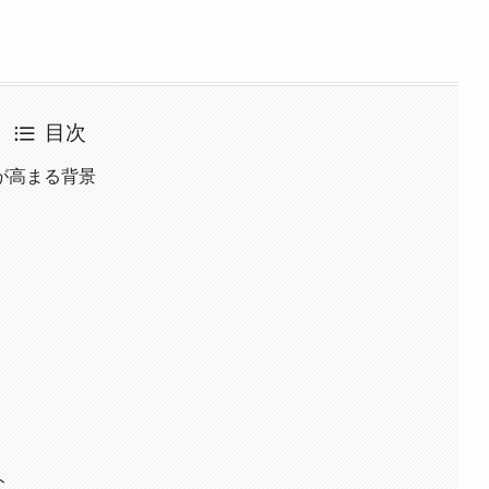
目次
が高まる背景
ト