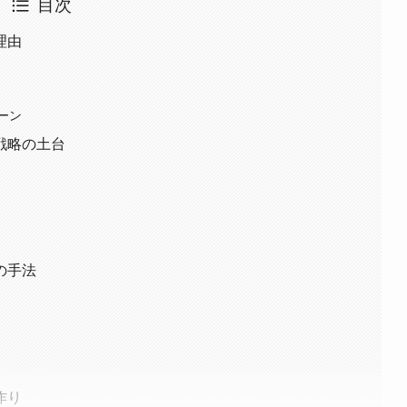
目次
理由
ーン
戦略の土台
の手法
作り