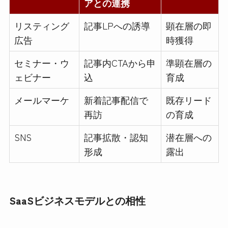
アとの連携
リスティング
記事LPへの誘導
顕在層の即
広告
時獲得
セミナー・ウ
記事内CTAから申
準顕在層の
ェビナー
込
育成
メールマーケ
新着記事配信で
既存リード
再訪
の育成
SNS
記事拡散・認知
潜在層への
形成
露出
SaaSビジネスモデルとの相性